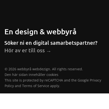
En design & webbyrå
Söker ni en digital samarbetspartner?
Hör av er till oss →
© 2026 webbyrå webdezign. All rights reserved.
Den här sidan innehåller cookies
This site is protected by reCAPTCHA and the Google
Privacy
Policy
and
Terms of Service
apply.