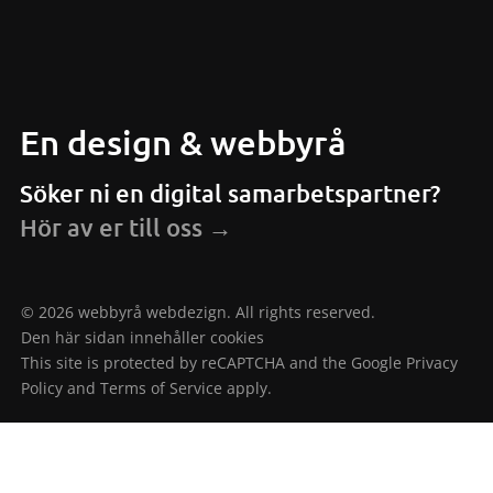
En design & webbyrå
Söker ni en digital samarbetspartner?
Hör av er till oss →
© 2026 webbyrå webdezign. All rights reserved.
Den här sidan innehåller cookies
This site is protected by reCAPTCHA and the Google
Privacy
Policy
and
Terms of Service
apply.