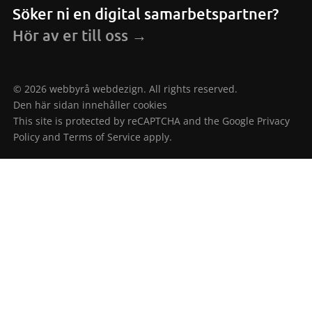
Söker ni en digital samarbetspartner?
Hör av er till oss →
© 2026 webbyrå webdezign. All rights reserved.
Den här sidan innehåller cookies
This site is protected by reCAPTCHA and the Google
Privacy
Policy
and
Terms of Service
apply.