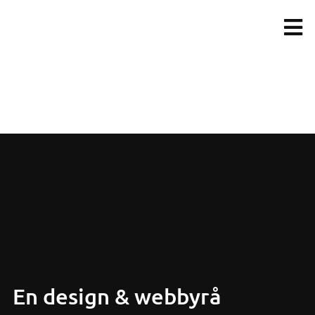
Fortsätt
till
innehållet
En design & webbyrå