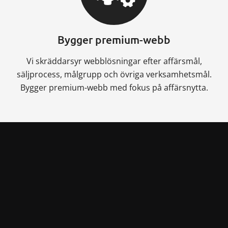
Bygger premium-webb
Vi skräddarsyr webblösningar efter affärsmål,
säljprocess, målgrupp och övriga verksamhetsmål.
Bygger premium-webb med fokus på affärsnytta.